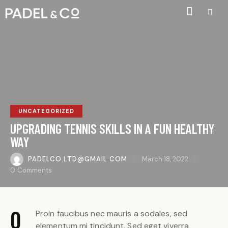
UNCATEGORIZED
UPGRADING TENNIS SKILLS IN A FUN HEALTHY
WAY
PADELCO.LTD@GMAIL.COM
March 18, 2022
0
Comments
Q
Proin faucibus nec mauris a sodales, sed
elementum mi tincidunt. Sed eget viverra