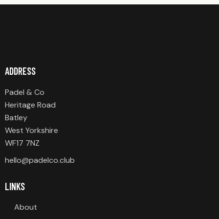
ADDRESS
Padel & Co
Heritage Road
Batley
West Yorkshire
WF17 7NZ
hello@padelco.club
LINKS
About