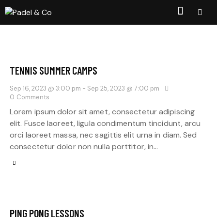
TENNIS SUMMER CAMPS
Sep 16, 2023 @ 3:00 pm
-
Sep 25, 2023 @ 7:00 pm
0
Comments
Lorem ipsum dolor sit amet, consectetur adipiscing
elit. Fusce laoreet, ligula condimentum tincidunt, arcu
orci laoreet massa, nec sagittis elit urna in diam. Sed
consectetur dolor non nulla porttitor, in…
PING PONG LESSONS