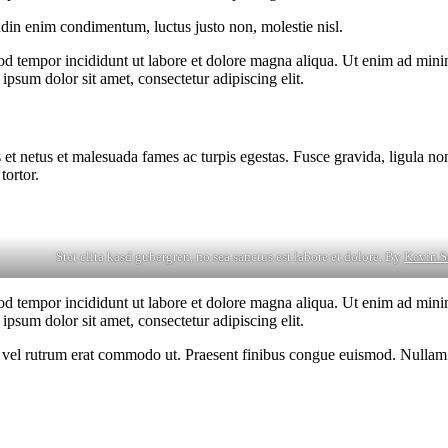
udin enim condimentum, luctus justo non, molestie nisl.
od tempor incididunt ut labore et dolore magna aliqua. Ut enim ad minim
psum dolor sit amet, consectetur adipiscing elit.
 et netus et malesuada fames ac turpis egestas. Fusce gravida, ligula non 
tortor.
Stet clita kasd gubergren, no sea sanctus est labore et dolore. By
Kevin S
od tempor incididunt ut labore et dolore magna aliqua. Ut enim ad minim
psum dolor sit amet, consectetur adipiscing elit.
sus, vel rutrum erat commodo ut. Praesent finibus congue euismod. Nullam