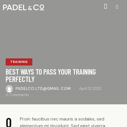
TRAINING
BEST WAYS TO PASS YOUR TRAINING
PERFECTLY
PADELCO.LTD@GMAIL.COM
April 21, 2022
0
Comments
Q
Proin faucibus nec mauris a sodales, sed
elementum mi tincidunt. Sed eget viverra