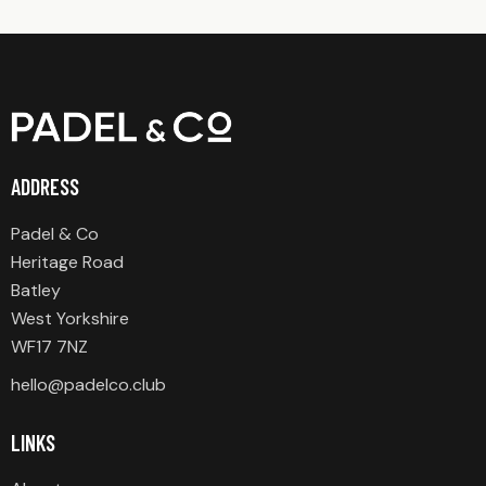
ADDRESS
Padel & Co
Heritage Road
Batley
West Yorkshire
WF17 7NZ
hello@padelco.club
LINKS