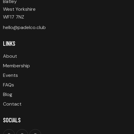
Batley
West Yorkshire
WF17 7NZ
hello@padelco.club
LINKS
About
Membership
Events
FAQs
Blog
Contact
SOCIALS