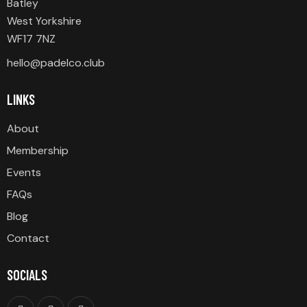
Batley
West Yorkshire
WF17 7NZ
hello@padelco.club
LINKS
About
Membership
Events
FAQs
Blog
Contact
SOCIALS